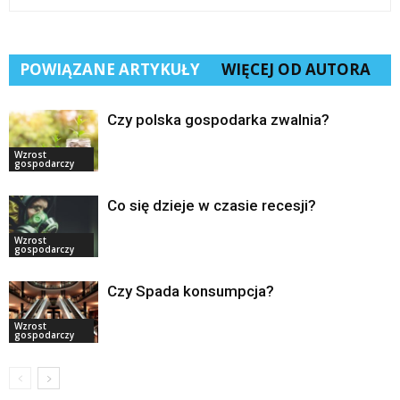
POWIĄZANE ARTYKUŁY
WIĘCEJ OD AUTORA
Czy polska gospodarka zwalnia?
Wzrost
gospodarczy
Co się dzieje w czasie recesji?
Wzrost
gospodarczy
Czy Spada konsumpcja?
Wzrost
gospodarczy