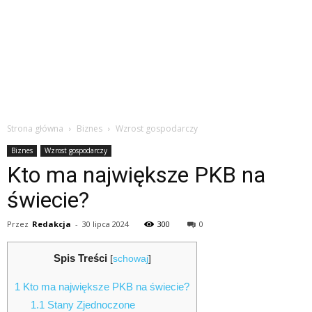
Strona główna
Biznes
Wzrost gospodarczy
Biznes
Wzrost gospodarczy
Kto ma największe PKB na
świecie?
Przez
Redakcja
-
30 lipca 2024
300
0
Spis Treści
[
schowaj
]
1
Kto ma największe PKB na świecie?
1.1
Stany Zjednoczone