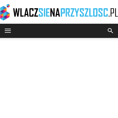
WlaczSieNaPrzyszlosc.pl