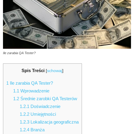
Ile zarabia QA Tester?
Spis Treści
[
schowaj
]
1
Ile zarabia QA Tester?
1.1
Wprowadzenie
1.2
Średnie zarobki QA Testerów
1.2.1
Doświadczenie
1.2.2
Umiejętności
1.2.3
Lokalizacja geograficzna
1.2.4
Branża