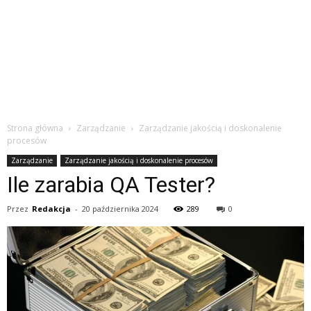
Strona główna
Zarządzanie
Zarządzanie jakością i doskonalenie
procesów
Zarządzanie
Zarządzanie jakością i doskonalenie procesów
Ile zarabia QA Tester?
Przez
Redakcja
-
20 października 2024
289
0