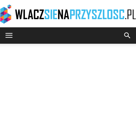
WlaczSieNaPrzyszlosc.pl