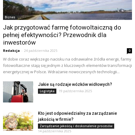
Biznes
Jak przygotować farmę fotowoltaiczną do
pełnej efektywności? Przewodnik dla
inwestorów
Redakcja
-
24 października 2025
0
W dobie coraz większego nacisku na odnawialne źródła energii, farmy
fotowoltaiczne stają się jednym z kluczowych elementów transformacji
energetycznej w Polsce. Wdrażanie nowoczesnych technologii...
Jakie są rodzaje wózków widłowych?
19 października 2025
Logistyka
Kto jest odpowiedzialny za zarządzanie
jakością w firmie?
Zarządzanie jakością i doskonalenie procesów
14 października 2025