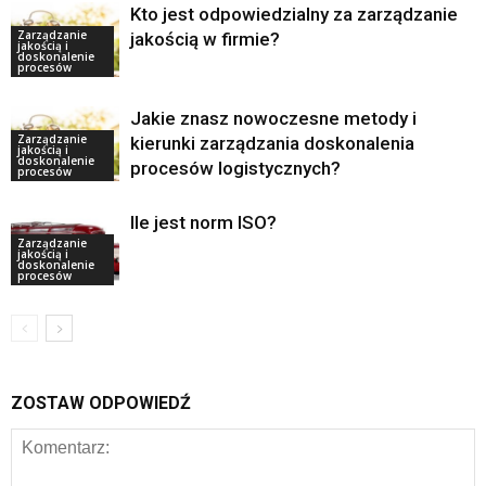
Kto jest odpowiedzialny za zarządzanie
Zarządzanie
jakością w firmie?
jakością i
doskonalenie
procesów
Jakie znasz nowoczesne metody i
Zarządzanie
kierunki zarządzania doskonalenia
jakością i
doskonalenie
procesów logistycznych?
procesów
Ile jest norm ISO?
Zarządzanie
jakością i
doskonalenie
procesów
ZOSTAW ODPOWIEDŹ