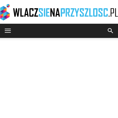
WlaczSieNaPrzyszlosc.pl