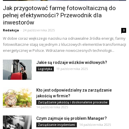
Jak przygotować farmę fotowoltaiczną do
pełnej efektywności? Przewodnik dla
inwestorów
Redakcja
-
24 października 2025
0
W dobie coraz większego nacisku na odnawialne źródła energii, farmy
fotowoltaiczne stają się jednym z kluczowych elementów transformacji
energetycznej w Polsce. Wdrażanie nowoczesnych technologii...
Jakie są rodzaje wózków widłowych?
19 października 2025
Logistyka
Kto jest odpowiedzialny za zarządzanie
jakością w firmie?
Zarządzanie jakością i doskonalenie procesów
14 października 2025
Czym zajmuje się problem Manager?
14 października 2025
Zarządzanie incydentami