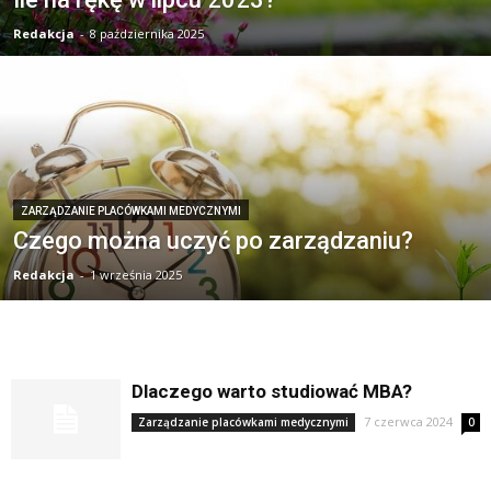
Redakcja
-
8 października 2025
ZARZĄDZANIE PLACÓWKAMI MEDYCZNYMI
Czego można uczyć po zarządzaniu?
Redakcja
-
1 września 2025
Dlaczego warto studiować MBA?
7 czerwca 2024
Zarządzanie placówkami medycznymi
0