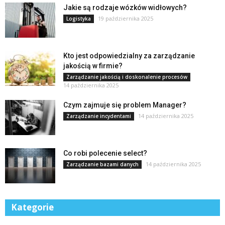
Jakie są rodzaje wózków widłowych?
19 października 2025
Logistyka
Kto jest odpowiedzialny za zarządzanie
jakością w firmie?
Zarządzanie jakością i doskonalenie procesów
14 października 2025
Czym zajmuje się problem Manager?
14 października 2025
Zarządzanie incydentami
Co robi polecenie select?
14 października 2025
Zarządzanie bazami danych
Kategorie