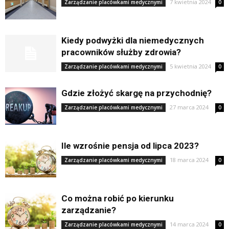
7 kwietnia 2024
Zarządzanie placówkami medycznymi
0
Kiedy podwyżki dla niemedycznych
pracowników służby zdrowia?
5 kwietnia 2024
Zarządzanie placówkami medycznymi
0
Gdzie złożyć skargę na przychodnię?
27 marca 2024
Zarządzanie placówkami medycznymi
0
Ile wzrośnie pensja od lipca 2023?
18 marca 2024
Zarządzanie placówkami medycznymi
0
Co można robić po kierunku
zarządzanie?
14 marca 2024
Zarządzanie placówkami medycznymi
0