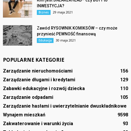
INWESTYCJA?
29 maja 2021
Biznes
Zawód RYSOWNIK KOMIKSÓW – czy może
przynieść PEWNOŚĆ finansową
30 maja 2021
Edukacja
POPULARNE KATEGORIE
Zarządzanie nieruchomościami
156
Zarządzanie długami i kredytami
129
Zabawki edukacyjne i rozwój dziecka
110
Zarządzanie odpadami
105
Zarządzanie hasłami i uwierzytelnianie dwuskładnikowe
Wynajem mieszkań
95
98
Zakwaterowanie i warunki życia
93