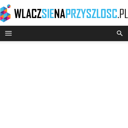
WlaczSieNaPrzyszlosc.pl